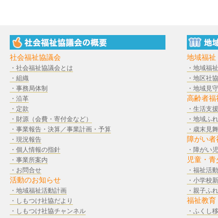
社会福祉協議会
地域福祉
・社会福祉協議会とは
・地域福
・組織
・地区社
・事務局体制
・地域見
高齢者福
・沿革
・定款
・生活支
・財源（会費・寄付金など）
・地域ふ
・事業報告・決算／事業計画・予算
・歳末見
障がい者
・現況報告
・個人情報の指針
・障がい
児童・青
・事業所案内
・お問合せ
・福祉活
活動のお知らせ
・小学校
・地域福祉活動計画
・親子ふ
福祉教育
・しもつけ社協だより
・しもつけ社協チャンネル
・ふくし