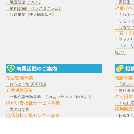
・地区社協について
・実習生
福祉イベ
・Instagram（インスタグラム）
・収益事業（桃太郎旗販売）
・ふれあ
・しもつ
・しもつ
子育て支
・ファミ
・ファミ
など）
指定管理事業
相談事業
・ゆうゆう館 天平乃湯
・心配ご
介護保険事業
・無料法
生活困窮
・一般介護予防事業 ふれあいサロン「ゆうゆう」
障がい者福祉サービス事業
・くらし応
権利擁護
・野のはな舎
地域包括支援センター事業
・日常生活
・地域包括支援センターこくぶんじ
・成年後